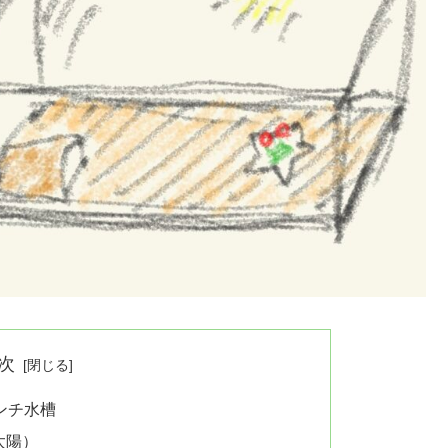
次
ンチ水槽
太陽）