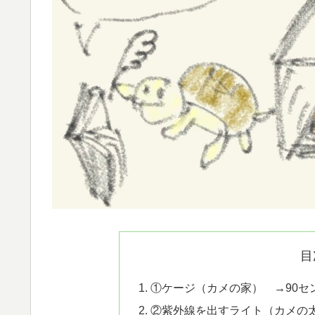
目
①ケージ（カメの家） →90セ
②紫外線を出すライト（カメの